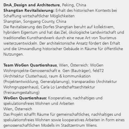
DnA_Design and Architecture
, Peking, China
Shangtian Revitalisierung:
Erhalt des historischen Kontexts bei
Schaffung wirtschaftlicher Möglichkeiten
Shangtian, Songyang County, China
Die Revitalisierung des Dorfes Shangtian beruht auf kollektivem,
hybridem Eigentum und hat das Ziel, ökologische Landwirtschaft und
traditionelles Kunsthandwerk durch eine neue Art von Tourismus
weiterzuentwickeln. Der architektonische Ansatz fördert den Erhalt
und die Umwandlung historischer Gebäude in Räume für öffentliche
Nutzungen.
Team WoGen Quartiershaus
, Wien, Österreich: WoGen
Wohnprojekte-Genossenschaft e. Gen (Bauträger), feld72
(Architektur Clusterhaus), raum & kommunikation
(Projektentwicklung, Generalplanung), transparadiso (Architektur
Wohngruppenhaus), Carla Lo Landschaftsarchitektur
(Freiraumgestaltung)
WoGen Quartiershaus:
Kooperatives, nachhaltiges und
spekulationsfreies Wohnen und Arbeiten
Wien, Österreich
Das Projekt schafft Räume für gemeinschaftliches, nachhaltiges und
spekulationsfreies Wohnen sowie kooperatives Arbeiten in Form eines
genossenschaftlichen Modells im Stadtzentrum Wiens.