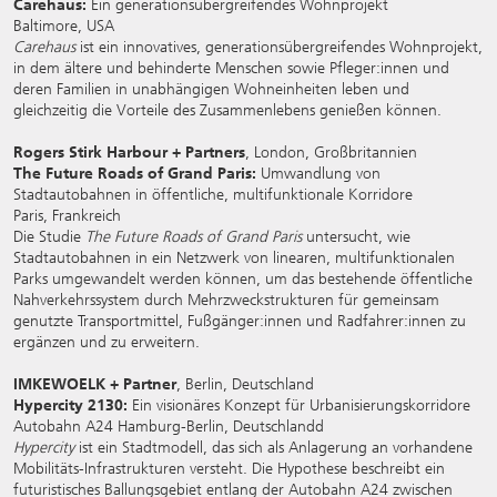
Carehaus:
Ein generationsübergreifendes Wohnprojekt
Baltimore, USA
Carehaus
ist ein innovatives, generationsübergreifendes Wohnprojekt,
in dem ältere und behinderte Menschen sowie Pfleger:innen und
deren Familien in unabhängigen Wohneinheiten leben und
gleichzeitig die Vorteile des Zusammenlebens genießen können.
Rogers Stirk Harbour + Partners
, London, Großbritannien
The Future Roads of Grand Paris:
Umwandlung von
Stadtautobahnen in öffentliche, multifunktionale Korridore
Paris, Frankreich
Die Studie
The Future Roads of Grand Paris
untersucht, wie
Stadtautobahnen in ein Netzwerk von linearen, multifunktionalen
Parks umgewandelt werden können, um das bestehende öffentliche
Nahverkehrssystem durch Mehrzweckstrukturen für gemeinsam
genutzte Transportmittel, Fußgänger:innen und Radfahrer:innen zu
ergänzen und zu erweitern.
IMKEWOELK + Partner
, Berlin, Deutschland
Hypercity 2130:
Ein visionäres Konzept für Urbanisierungskorridore
Autobahn A24 Hamburg-Berlin, Deutschlandd
Hypercity
ist ein Stadtmodell, das sich als Anlagerung an vorhandene
Mobilitäts-Infrastrukturen versteht. Die Hypothese beschreibt ein
futuristisches Ballungsgebiet entlang der Autobahn A24 zwischen