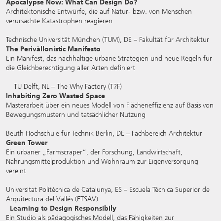
Apocalypse Now: What Can Design Do?
Architektonische Entwürfe, die auf Natur- bzw. von Menschen
verursachte Katastrophen reagieren
Technische Universität München (TUM), DE – Fakultät für Architektur
The Perivàllonistic Manifesto
Ein Manifest, das nachhaltige urbane Strategien und neue Regeln für
die Gleichberechtigung aller Arten definiert
TU Delft, NL – The Why Factory (T?F)
Inhabiting Zero Wasted Space
Masterarbeit über ein neues Modell von Flächeneffizienz auf Basis von
Bewegungsmustern und tatsächlicher Nutzung
Beuth Hochschule für Technik Berlin, DE – Fachbereich Architektur
Green Tower
Ein urbaner „Farmscraper“, der Forschung, Landwirtschaft,
Nahrungsmittelproduktion und Wohnraum zur Eigenversorgung
vereint
Universitat Politècnica de Catalunya, ES – Escuela Técnica Superior de
Arquitectura del Vallés (ETSAV)
Learning to Design Responsibily
Ein Studio als pädagogisches Modell, das Fähigkeiten zur