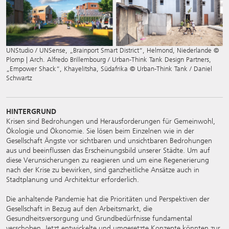
UNStudio / UNSense, „Brainport Smart District“, Helmond, Niederlande ©
Plomp | Arch. Alfredo Brillembourg / Urban-Think Tank Design Partners,
„Empower Shack“, Khayelitsha, Südafrika © Urban-Think Tank / Daniel
Schwartz
HINTERGRUND
Krisen sind Bedrohungen und Herausforderungen für Gemeinwohl,
Ökologie und Ökonomie. Sie lösen beim Einzelnen wie in der
Gesellschaft Ängste vor sichtbaren und unsichtbaren Bedrohungen
aus und beeinflussen das Erscheinungsbild unserer Städte. Um auf
diese Verunsicherungen zu reagieren und um eine Regenerierung
nach der Krise zu bewirken, sind ganzheitliche Ansätze auch in
Stadtplanung und Architektur erforderlich.
Die anhaltende Pandemie hat die Prioritäten und Perspektiven der
Gesellschaft in Bezug auf den Arbeitsmarkt, die
Gesundheitsversorgung und Grundbedürfnisse fundamental
verschoben. Jetzt entwickelte und umgesetzte Konzepte könnten zur