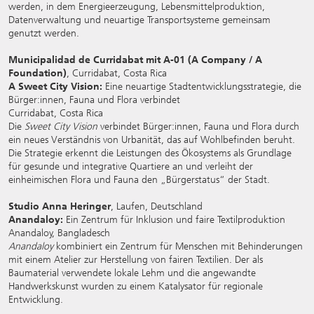
werden, in dem Energieerzeugung, Lebensmittelproduktion,
Datenverwaltung und neuartige Transportsysteme gemeinsam
genutzt werden.
Municipalidad de Curridabat mit A-01 (A Company / A
Foundation)
, Curridabat, Costa Rica
A Sweet City Vision:
Eine neuartige Stadtentwicklungsstrategie, die
Bürger:innen, Fauna und Flora verbindet
Curridabat, Costa Rica
Die
Sweet City Vision
verbindet Bürger:innen, Fauna und Flora durch
ein neues Verständnis von Urbanität, das auf Wohlbefinden beruht.
Die Strategie erkennt die Leistungen des Ökosystems als Grundlage
für gesunde und integrative Quartiere an und verleiht der
einheimischen Flora und Fauna den „Bürgerstatus“ der Stadt.
Studio Anna Heringer
, Laufen, Deutschland
Anandaloy:
Ein Zentrum für Inklusion und faire Textilproduktion
Anandaloy, Bangladesch
Anandaloy
kombiniert ein Zentrum für Menschen mit Behinderungen
mit einem Atelier zur Herstellung von fairen Textilien. Der als
Baumaterial verwendete lokale Lehm und die angewandte
Handwerkskunst wurden zu einem Katalysator für regionale
Entwicklung.