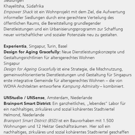
Siedlungen
Khayelitsha, Südafrika
Empower Shack
ist ein Wohnprojekt mit dem Ziel, die Aufwertung
informeller Siedlungen durch eine gerechtere Verteilung des
öffentlichen Raums, die Bereitstellung grundlegender
Dienstleistungen und ein Urbanisierungsprogramm zur Schaffung
neuer wirtschaftlicher und sozialer Potenziale neu zu gestalten.
Experientia
, Singapur, Turin, Basel
Design for Aging Gracefully:
Neue Dienstleistungskonzepte und
Gestaltungsrichtlinien für altersgerechtes Wohnen
Singapur
Design for Ageing Gracefully
ist eine Strategie, die Mischnutzung,
gemeinwohlorientierte Dienstleistungen und Gestaltung für Singapurs
erste integrative Gemeinde für altersgerechtes Wohnen – die von
WOHA Architekten entworfene
Kampung Admiralty
– kombiniert.
UNStudio / UNSense
, Amsterdam, Niederlande
Brainport Smart District:
Ein ganzheitliches, „lebendes“ Labor für
ein nachhaltiges, zirkuläres und sozial kohärentes Stadtviertel
Helmond, Niederlande
Brainport Smart District (BSD)
ist ein Bauvorhaben mit 1.500
Wohnungen und 12 Hektar Geschäftsräumen. Hier soll ein
nachhaltiges, zirkuläres und sozial kohärentes Stadtviertel geschaffen