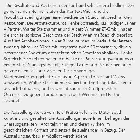
Die Resultate und Positionen der Fünf sind sehr unterschiedlich. Den
gemeinsamen Nenner bieten der Kontext Wien und die
Produktionsbedingungen einer wachsenden Stadt mit beschränkten
Ressourcen. Die Architekturbüros Henke Schreieck, RLP Rüdiger Lainer
+ Partner, Walter Stelzhammer und Albert Wimmer ZT-GmbH haben
die architektonische Geschichte der Stadt Wien maßgeblich geprägt.
Aus fünf ArchitektInnen in vier Büros wurden im Verlauf der letzten
zwanzig Jahre vier Büros mit insgesamt zwölf Büropartnern, die ein
heterogenes Spektrum architektonischen Schaffens abbilden. Henke
Schreieck Architekten haben die Hälfte des Betrachtungszeitraums an
einem Stück Stadt gearbeitet, Rüdiger Lainer und Partner beginnen
gerade einen Teil ihrer Visionen für ein wichtiges
Stadterweiterungsgebiet Europas, in Aspern, die Seestadt Wiens
umzusetzen, Walter Stelzhammer variiert und verfeinert das Thema
des Lichthofhauses, und es scheint kaum ein Großprojekt in
Österreich zu geben, für das nicht Albert Wimmer und Partner
zeichnet.
Die Ausstellung wurde von Heidi Pretterhofer und Dieter Spath
kuratiert und gestaltet. Die AusstellungsmacherInnen befragen die
„herausgestellten“ ArchitektInnen und deren Wirken im
geschichtlichen Kontext und setzen sie zueinander in Bezug. Der
Ausstellungsaufbau ermöglicht verschiedene