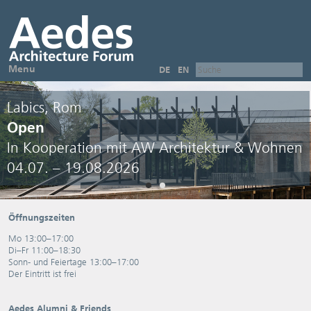
Menu
DE
EN
Labics, Rom
Open
In Kooperation mit AW Architektur & Wohnen
04.07. – 19.08.2026
Öffnungszeiten
Mo 13:00–17:00
Di–Fr 11:00–18:30
Sonn- und Feiertage 13:00–17:00
Der Eintritt ist frei
Aedes Alumni & Friends