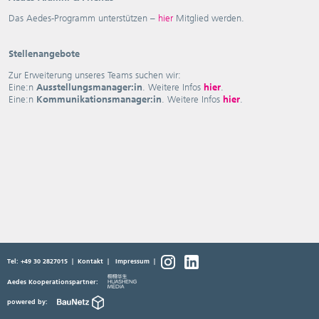
Das Aedes-Programm unterstützen –
hier
Mitglied werden.
Stellenangebote
Zur Erweiterung unseres Teams suchen wir:
Eine:n
Ausstellungsmanager:in
. Weitere Infos
hier
.
Eine:n
Kommunikationsmanager:in
. Weitere Infos
hier
.
Tel: +49 30 2827015
|
Kontakt
|
Impressum
|
Aedes Kooperationspartner:
powered by: